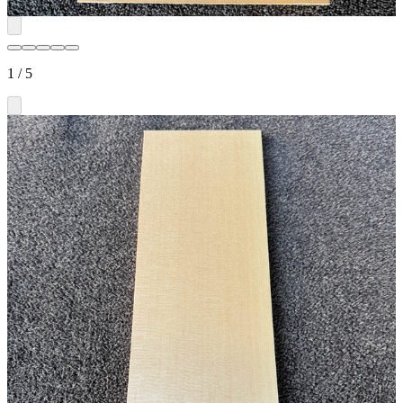
1
/
5